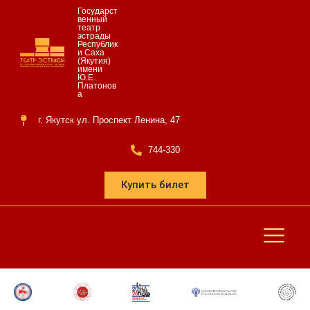
Государст
венный
театр
эстрады
Республик
и Саха
(Якутия)
имени
Ю.Е.
Платонов
а
г. Якутск ул. Проспект Ленина, 47
744-330
Купить билет