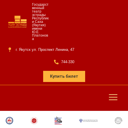
Государст
венный
театр
эстрады
Республик
и Саха
(Якутия)
имени
Ю.Е.
Платонов
а
г. Якутск ул. Проспект Ленина, 47
744-330
Купить билет