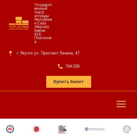
Государст
венный
театр
эстрады
Республик
и Саха
(Якутия)
имени
Ю.Е.
Платонов
а
г. Якутск ул. Проспект Ленина, 47
744-330
Купить билет