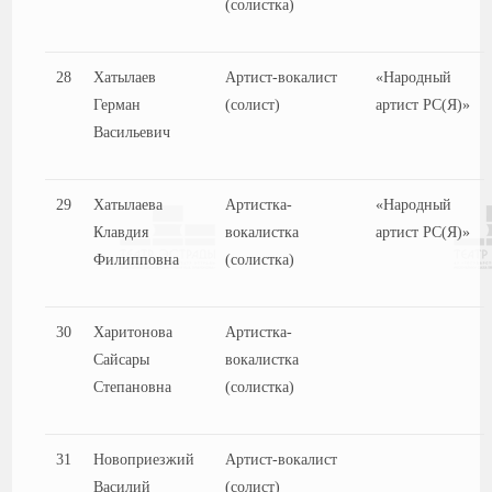
(солистка)
28
Хатылаев
Артист-вокалист
«Народный
Герман
(солист)
артист РС(Я)»
Васильевич
29
Хатылаева
Артистка-
«Народный
Клавдия
вокалистка
артист РС(Я)»
Филипповна
(солистка)
30
Харитонова
Артистка-
Сайсары
вокалистка
Степановна
(солистка)
31
Новоприезжий
Артист-вокалист
Василий
(солист)