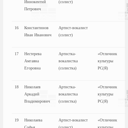
Иннокентий
(солист)
Петрович
16
Константинов
Артист-вокалист
Иван Иванович
(солист)
17
Нестерева
Артистка-
«Отличник
Амгаяна
вокалистка
культуры
Егоровна
(солистка)
РС(Я)
18
Николаев
Артистка-
«Отличник
Аркадий
вокалистка
культуры
Владимирович
(солистка)
РС(Я)
19
Николаева
Артист-вокалист
«Отличник
Софья
(солист)
культуры