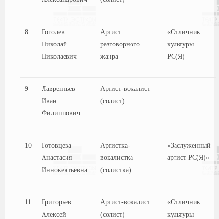
8
Гоголев
Артист
«Отличник
Николай
разговорного
культуры
Николаевич
жанра
РС(Я)
9
Лаврентьев
Артист-вокалист
Иван
(солист)
Филиппович
10
Готовцева
Артистка-
«Заслуженный
Анастасия
вокалистка
артист РС(Я)»
Иннокентьевна
(солистка)
11
Григорьев
Артист-вокалист
«Отличник
Алексей
(солист)
культуры