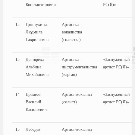
Константинович
РС(Я)»
12
Грязнухина
Артистка-
Людмила
вокалистка
Гаврильевна
(солистка)
13
Дегтярева
Артистка-
«Заслуженный
Альбина
инструменталистка
артист РС(Я)»
Михайловна
(варган)
14
Еремеев
Артист-вокалист
«Заслуженный
Василий
(солист)
артист РС(Я)»
Васильевич
15
Лебедев
Артист-вокалист