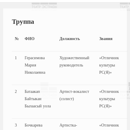
Труппа
№
ФИО
Должность
Звания
1
Герасимова
Художественный
«Отличник
Мария
руководитель
культуры
Николаевна
РС(Я)»
2
Батаакап
Артист-вокалист
«Отличник
Байтыкан
(солист)
культуры
Былаасый уола
РС(Я)»
3
Бочкарева
Артистка-
«Отличник