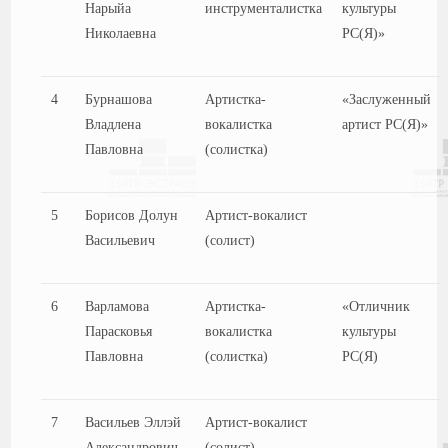
Нарыйа
инструменталистка
культуры
Николаевна
РС(Я)»
4
Бурнашова
Артистка-
«Заслуженный
Владлена
вокалистка
артист РС(Я)»
Павловна
(солистка)
5
Борисов Долун
Артист-вокалист
Васильевич
(солист)
6
Варламова
Артистка-
«Отличник
Парасковья
вокалистка
культуры
Павловна
(солистка)
РС(Я)
7
Васильев Эллэй
Артист-вокалист
Александрович
(солист)