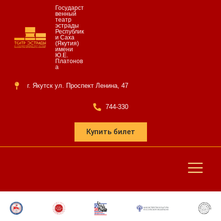
Государст
венный
театр
эстрады
Республик
и Саха
(Якутия)
имени
Ю.Е.
Платонов
а
г. Якутск ул. Проспект Ленина, 47
744-330
Купить билет