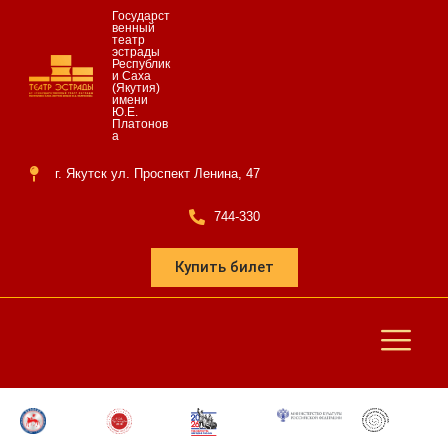
Государст
венный
театр
эстрады
Республик
и Саха
(Якутия)
имени
Ю.Е.
Платонов
а
г. Якутск ул. Проспект Ленина, 47
744-330
Купить билет