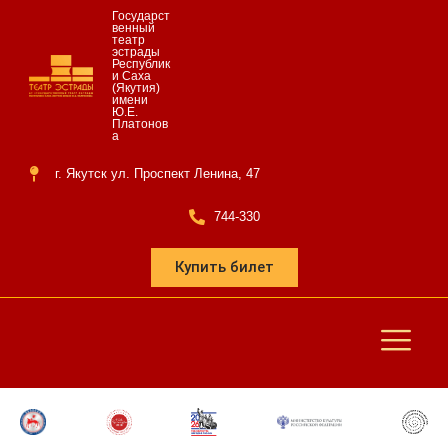
Государст
венный
театр
эстрады
Республик
и Саха
(Якутия)
имени
Ю.Е.
Платонов
а
г. Якутск ул. Проспект Ленина, 47
744-330
Купить билет