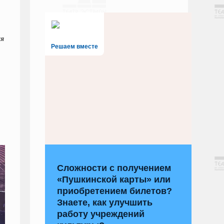
ся
Решаем вместе
Сложности с получением
«Пушкинской карты» или
приобретением билетов?
Знаете, как улучшить
работу учреждений