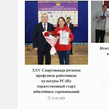
Итог
к
XXV Спартакиада рескома
профсоюза работников
культуры РС(Я):
торжественный старт
юбилейных соревнований
25.01.2026