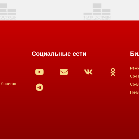
Социальные сети
Би
Режи
Ср-Пт
 билетов
Сб-Вс
Пн-В