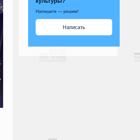
культуры?
Напишите — решим!
Написать