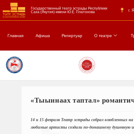
Государственный театр эстрады Республики
г.
Саха (Якутия) имени Ю.Е. Платонова
Главная
Афиша
Репертуар
О театре
Т
«Тыыннаах таптал» романтиче
14 и 15 февраля Театр эстрады собрал влюбленных 
любимые артисты создали по-домашнему душевную и