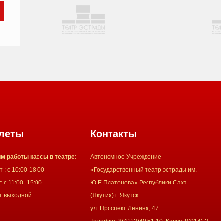
леты
Контакты
м работы кассы в театре:
Автономное Учреждение
 : с 10:00-18:00
«Государственный театр эстрады им.
 с 11:00- 15:00
Ю.Е.Платонова» Республики Саха
т выходной
(Якутия) г. Якутск
ул. Проспект Ленина, 47