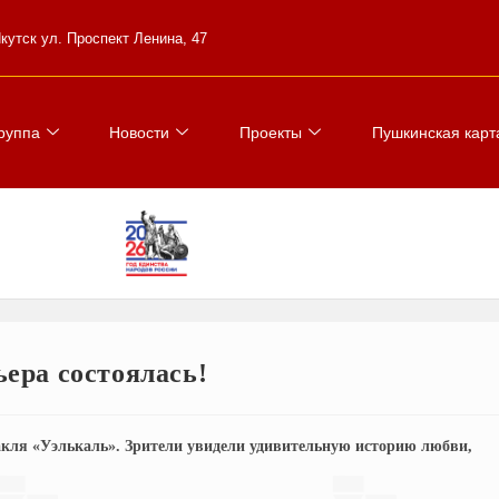
 Якутск ул. Проспект Ленина, 47
руппа
Новости
Проекты
Пушкинская карт
ера состоялась!
акля «Уэлькаль». Зрители увидели удивительную историю любви,