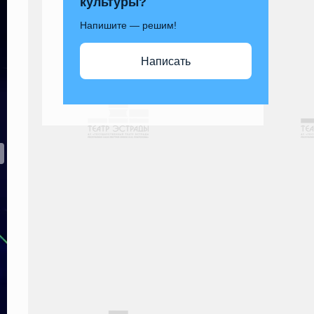
культуры?
Напишите — решим!
Написать