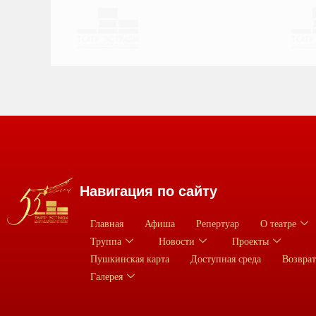
Навигация по сайту
Главная
Афиша
Репертуар
О театре
Труппа
Новости
Проекты
Пушкинская карта
Доступная среда
Возврат
Галерея