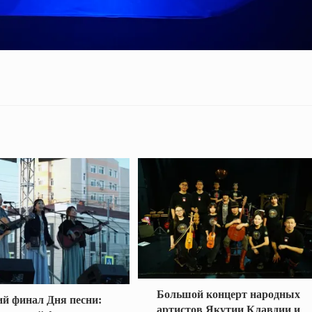
Большой концерт народных
й финал Дня песни:
артистов Якутии Клавдии и