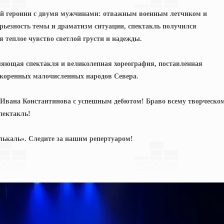
ой героини с двумя мужчинами: отважным военным летчиком и
ьезность темы и драматизм ситуации, спектакль получился
я теплое чувство светлой грусти и надежды.
ляющая спектакля и великолепная хореография, поставленная
коренных малочисленных народов Севера.
 Ивана Константинова с успешным дебютом! Браво всему творческо
пектакль!
лькаль». Следите за нашим репертуаром!