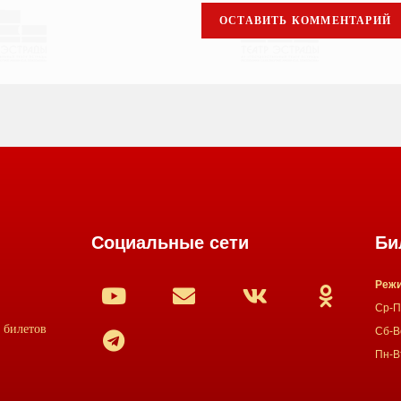
Социальные сети
Би
Режи
Ср-Пт
 билетов
Сб-Вс
Пн-В