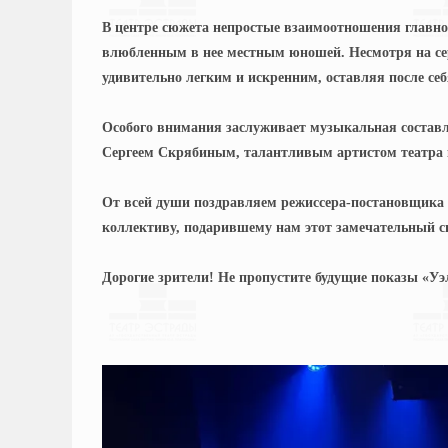
В центре сюжета непростые взаимоотношения главн
влюбленным в нее местным юношей. Несмотря на сер
удивительно легким и искренним, оставляя после себ
Особого внимания заслуживает музыкальная состав
Сергеем Скрябиным, талантливым артистом театра 
От всей души поздравляем режиссера-постановщика
коллективу, подарившему нам этот замечательный с
Дорогие зрители! Не пропустите будущие показы «Уэ