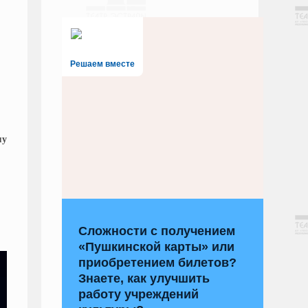
Решаем вместе
му
Сложности с получением
«Пушкинской карты» или
приобретением билетов?
Знаете, как улучшить
работу учреждений