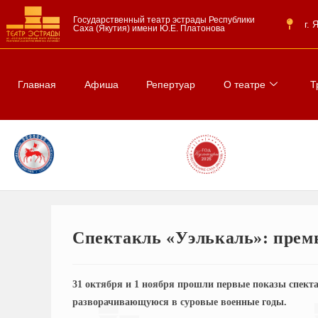
Государственный театр эстрады Республики
г.
Саха (Якутия) имени Ю.Е. Платонова
Главная
Афиша
Репертуар
О театре
Т
Спектакль «Уэлькаль»: премь
31 октября и 1 ноября прошли первые показы спект
разворачивающуюся в суровые военные годы.