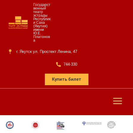
Государст
венный
театр
эстрады
Республик
и Саха
(Якутия)
имени
Ю.Е.
Платонов
а
г. Якутск ул. Проспект Ленина, 47
744-330
Купить билет