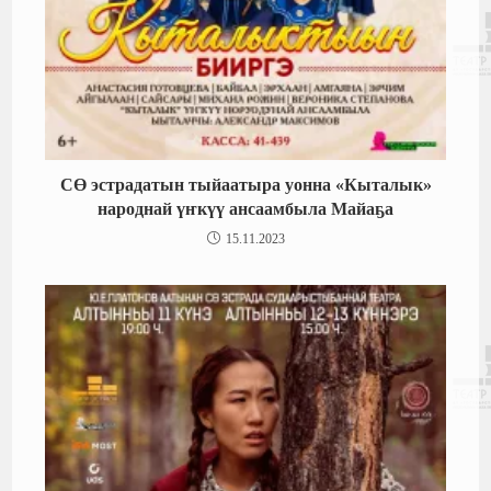
СӨ эстрадатын тыйаатыра уонна «Кыталык»
народнай үҥкүү ансаамбыла Майаҕа
15.11.2023