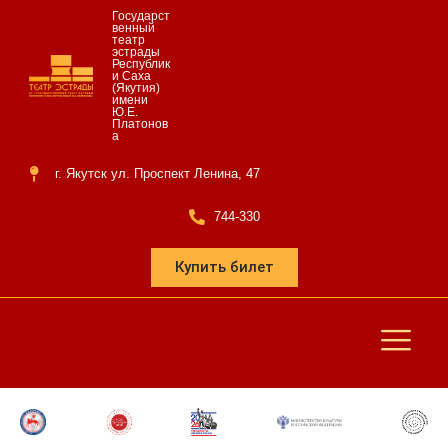
Государст
венный
театр
эстрады
Республик
и Саха
(Якутия)
имени
Ю.Е.
Платонов
а
г. Якутск ул. Проспект Ленина, 47
744-330
Купить билет