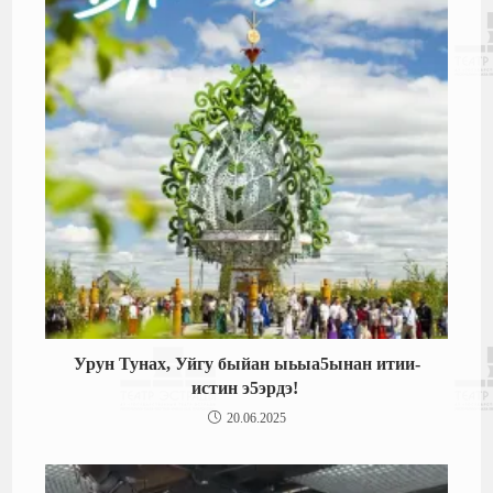
Урун Тунах, Уйгу быйан ыьыа5ынан итии-
истин э5эрдэ!
20.06.2025