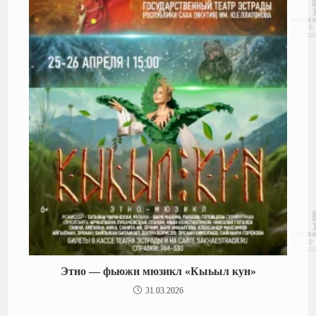
Этно — фьюжн мюзикл «Кыьыл кун»
31.03.2026