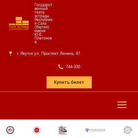
Государст
венный
театр
эстрады
Республик
и Саха
(Якутия)
имени
Ю.Е.
Платонов
а
г. Якутск ул. Проспект Ленина, 47
744-330
Купить билет