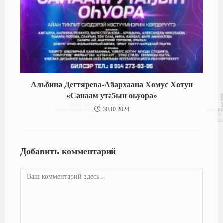
Альбина Дегтярева-Айархаана Хомус Хотун
«Санаам ута5ын оьуора»
30.10.2024
Добавить комментарий