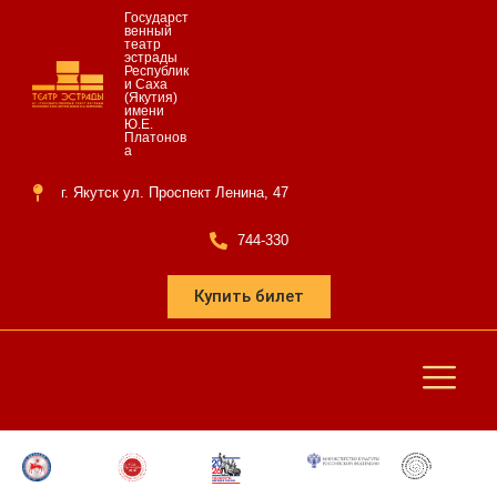
Государст
венный
театр
эстрады
Республик
и Саха
(Якутия)
имени
Ю.Е.
Платонов
а
г. Якутск ул. Проспект Ленина, 47
744-330
Купить билет