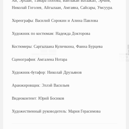
Ай, Эрхаан, Тамара Попова, Байтыкан Батаакап, Эрчим,
Николай Гоголев, Айгылаан, Амгаяна, Сайсары, Умсуура.
Хореографы: Василий Сорокин и Алина Павлова
Художник по костюмам: Надежда Докторова
Костюмеры: Саргылаана Куличкина, Фаина Бурцева
Сценография: Амгалена Нотара
Художник-бутафор: Николай Друзьянов
Аранжировщик: Эллэй Васильев
Видеоконтент: Юрий Босиков
Художественный руководитель: Мария Герасимова