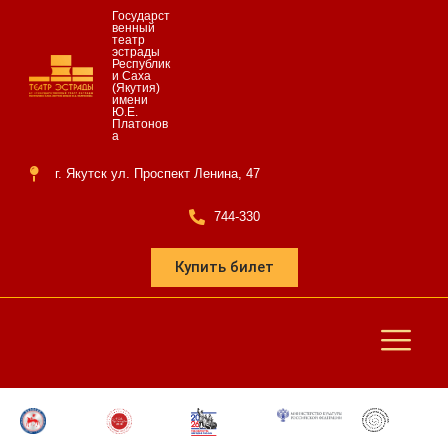
Государст
венный
театр
эстрады
Республик
и Саха
(Якутия)
имени
Ю.Е.
Платонов
а
г. Якутск ул. Проспект Ленина, 47
744-330
Купить билет