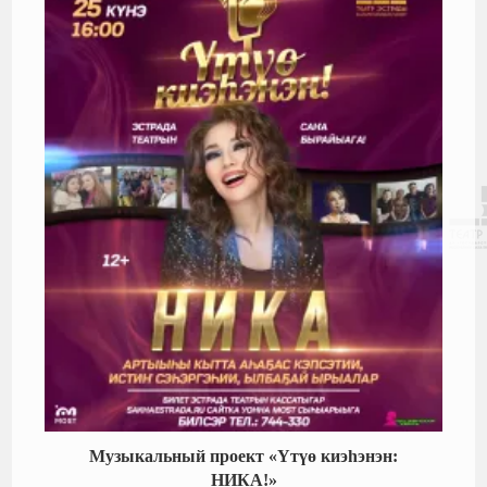
Музыкальный проект «Үтүө киэһэнэн:
НИКА!»