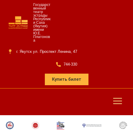
Государст
венный
театр
эстрады
Республик
и Саха
(Якутия)
имени
Ю.Е.
Платонов
а
г. Якутск ул. Проспект Ленина, 47
744-330
Купить билет