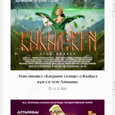
Этно-мюзикл «Багровое солнце» («Кыһыл
күн») в селе Аппааны
12.11.2025