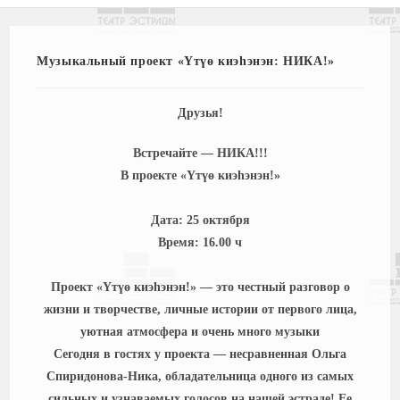
Музыкальный проект «Үтүө киэһэнэн: НИКА!»
Друзья!
Встречайте — НИКА!!!
В проекте «Үтүө киэһэнэн!»
Дата: 25 октября
Время: 16.00 ч
Проект «Үтүө киэһэнэн!» — это честный разговор о
жизни и творчестве, личные истории от первого лица,
уютная атмосфера и очень много музыки
Сегодня в гостях у проекта — несравненная Ольга
Спиридонова-Ника, обладательница одного из самых
сильных и узнаваемых голосов на нашей эстраде! Ее