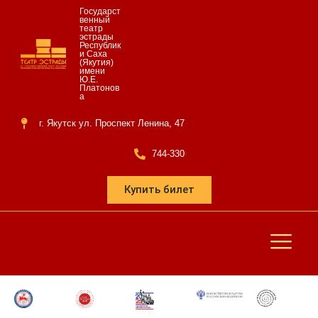
Государст
венный
театр
эстрады
Республик
и Саха
(Якутия)
имени
Ю.Е.
Платонов
а
г. Якутск ул. Проспект Ленина, 47
744-330
Купить билет