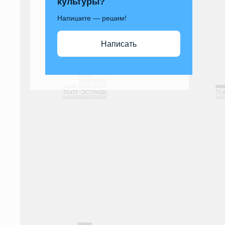
культуры?
Напишите — решим!
Написать