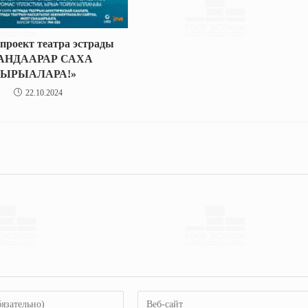
проект театра эстрады
АНДААРАР САХА
ЫРЫАЛАРА!»
22.10.2024