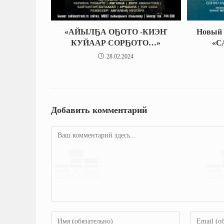
«АЙЫЛҔА ОҔОТО -КИЭҤ
Новый 
КУЙААР СОРҔОТО…»
«С
28.02.2024
Добавить комментарий