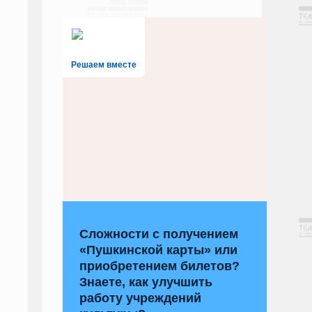
Решаем вместе
Сложности с получением
«Пушкинской карты» или
приобретением билетов?
Знаете, как улучшить
работу учреждений