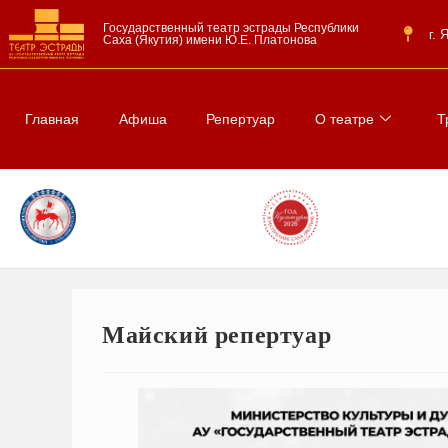
Государственный театр эстрады Республики
г.
Саха (Якутия) имени Ю.Е. Платонова
Главная
Афиша
Репертуар
О театре
Т
Майский репертуар