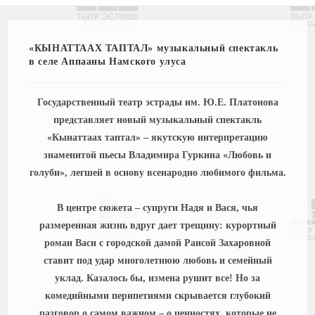
«КЫНАТТААХ ТАПТАЛ» музыкальный спектакль
в селе Аппааны Намского улуса
Государственный театр эстрады им. Ю.Е. Платонова
представляет новый музыкальный спектакль
«Кынаттаах таптал» – якутскую интерпретацию
знаменитой пьесы Владимира Гуркина «Любовь и
голуби», легшей в основу всенародно любимого фильма.
В центре сюжета – супруги Надя и Вася, чья
размеренная жизнь вдруг дает трещину: курортный
роман Васи с городской дамой Раисой Захаровной
ставит под удар многолетнюю любовь и семейный
уклад. Казалось бы, измена рушит все! Но за
комедийными перипетиями скрывается глубокий
разговор о самом важном – о ценностях, которые не