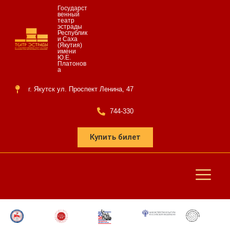
Государст
венный
театр
эстрады
Республик
и Саха
(Якутия)
имени
Ю.Е.
Платонов
а
г. Якутск ул. Проспект Ленина, 47
744-330
Купить билет