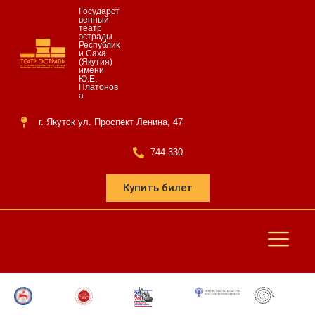
Государст
венный
театр
эстрады
Республик
и Саха
(Якутия)
имени
Ю.Е.
Платонов
а
г. Якутск ул. Проспект Ленина, 47
744-330
Купить билет