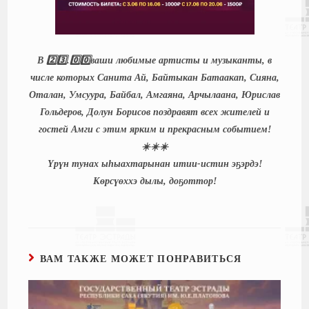
В 2️⃣3️⃣.0️⃣0️⃣ваши любимые артисты и музыканты, в
числе которых Санита Ай, Байтыкан Батаакап, Сияна,
Оталан, Умсуура, Байбал, Амгаяна, Арчылаана, Юрислав
Гольдеров, Долун Борисов поздравят всех жителей и
гостей Амги с этим ярким и прекрасным событием!
☀️☀️☀️
Үрүн тунах ыһыахтарынан итии-истин эҕэрдэ!
Көрсүөххэ дылы, доҕоттор!
ВАМ ТАКЖЕ МОЖЕТ ПОНРАВИТЬСЯ