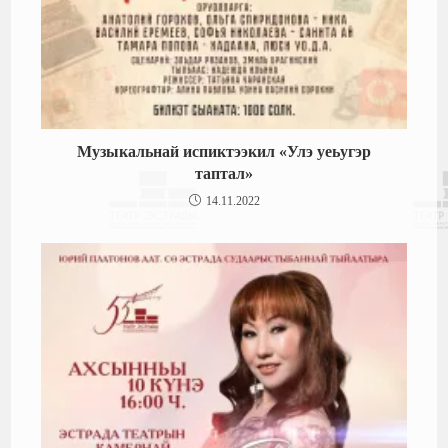
Музыкальнай испиктээкил «Улэ уеьугэр
таптал»
14.11.2022