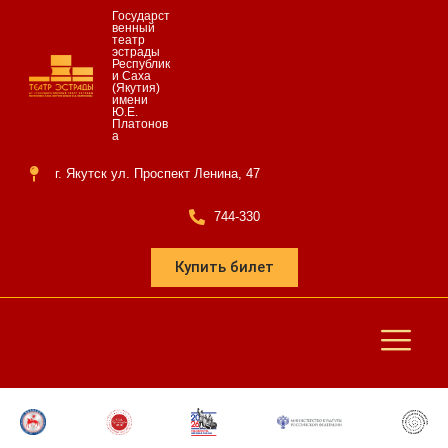
Государст
венный
театр
эстрады
Республик
и Саха
(Якутия)
имени
Ю.Е.
Платонов
а
г. Якутск ул. Проспект Ленина, 47
744-330
Купить билет