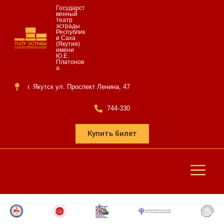
Государст
венный
театр
эстрады
Республик
и Саха
(Якутия)
имени
Ю.Е.
Платонов
а
г. Якутск ул. Проспект Ленина, 47
744-330
Купить билет