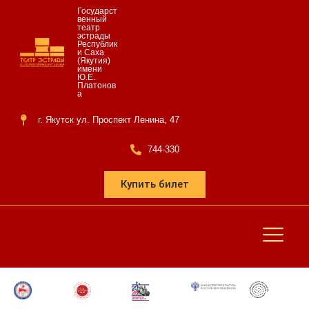
Государст
венный
театр
эстрады
Республик
и Саха
(Якутия)
имени
Ю.Е.
Платонов
а
г. Якутск ул. Проспект Ленина, 47
744-330
Купить билет