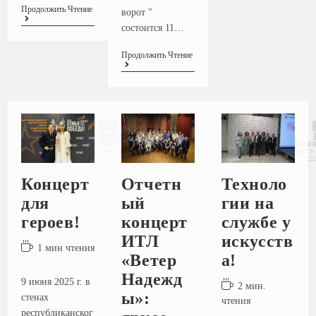
Продолжить Чтение
ворот "
состоится 11…
Продолжить Чтение
Концерт
Отчетн
Техноло
для
ый
гии на
героев!
концерт
службе у
ИТЛ
искусств
1 мин чтения
«Ветер
а!
Надежд
9 июня 2025 г. в
2 мин.
ы»:
стенах
чтения
республиканског