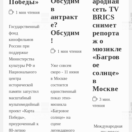
Обсудим
ародная
Победы»
в
сеть TV
1 мин чтения
антракт
BRICS
е?
снимет
Государственный
Обсудим
репорта
фонд
!
ж о
кинофильмов
России при
мюзикле
1 мин чтения
поддержке
«Багров
Министерства
ое
Уже совсем
культуры РФ и
солнце»
скоро - 11 июня
Национального
в Москве
центра
в
состоится
исторической
Москве
единственный
памяти запустил
показ этно-
масштабный
3 мин.
мюзикла
мультимедийный
чтения
«Багровое
проект «Карта
солнце» на
Победы»,
сцене
приуроченный к
Международная
легендарного
80-летию