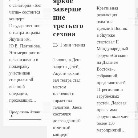
яркое
о санатория «Бэс
заверше
Креативная
чагда» состоится
революция
ние
концерт
охватила
третьего
Государственног
Дальний Восток:
сезона
о театра эстрады
в Якутске
Якутии им.
стартовал II
1 мин чтения
Ю.Е. Платонова.
Международный
Это мероприятие
форум «Создано
организовано в
1 июня, в День
на Дальнем
поддержку
защиты детей,
Востоке»,
участников
Акустический
собравший
специальной
зал театра стал
представителей
военной
местом
11 регионов и
операции,
настоящего
зарубежных
проходящих…
торжества
гостей. Деловая
талантов. Здесь
программа
Продолжить Чтение
состоялся
форума включает
долгожданный
более 150
отчетный
мероприятий…
концерт