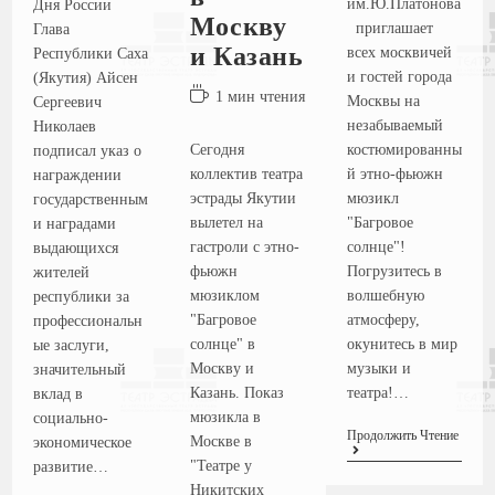
им.Ю.Платонова
Дня России
Москву
приглашает
Глава
и Казань
всех москвичей
Республики Саха
и гостей города
(Якутия) Айсен
1 мин чтения
Москвы на
Сергеевич
незабываемый
Николаев
Сегодня
костюмированны
подписал указ о
коллектив театра
й этно-фьюжн
награждении
эстрады Якутии
мюзикл
государственным
вылетел на
"Багровое
и наградами
гастроли с этно-
солнце"!
выдающихся
фьюжн
Погрузитесь в
жителей
мюзиклом
волшебную
республики за
"Багровое
атмосферу,
профессиональн
солнце" в
окунитесь в мир
ые заслуги,
Москву и
музыки и
значительный
Казань. Показ
театра!…
вклад в
мюзикла в
социально-
Продолжить Чтение
Москве в
экономическое
"Театре у
развитие…
Никитских