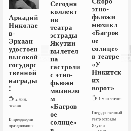
Скоро
Сегодня
этно-
коллект
фьюжн
Аркадий
ив
мюзикл
Николае
театра
«Багров
в-
эстрады
ое
Эрхаан
Якутии
солнце»
удостоен
вылетел
в театре
высокой
на
«У
государс
гастроли
Никитск
твенной
с этно-
их
награды
фьюжн
ворот»
!
мюзикло
м
1 мин чтения
2 мин.
«Багров
чтения
ое
Государственный
театр эстрады
В преддверии
солнце»
Якутии
празднования
в