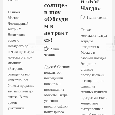
и «Бэс
солнце»
Чагда»
в шоу
11 июня.
1 мин чтения
«Обсуди
Москва.
Легендарный
м в
театр «У
Сейчас
антракт
Никитских
коллектив театра
е»!
ворот».
эстрады
Незадолго до
находится в
2 мин.
начала премьеры
Москве в
чтения
якутского этно-
рабочей поездке.
мюзикла
Эти дни в
Друзья! Спешим
«Багровое
столице
поделиться
солнце» стало
проходят очень
последними
известно: все
насыщенно, но
новостями
билеты проданы,
одним из
прямиком из
зал заполнен до
главных пунктов
Москвы. Вчера
отказа. В это
программы стало
успешно
время
концертное
прошли съёмки
участники…
выступление в
популярного
республиканско