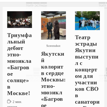
Триумфа
Театр
льный
эстрады
Screenshot
дебют
Якутии
Якутски
этно-
выступи
й
мюзикла
л с
колорит
«Багров
концерт
в сердце
ое
ом для
Москвы:
солнце»
участни
этно-
в
ков СВО
мюзикл
Москве!
в
«Багров
санатори
2 мин.
ое
чтения