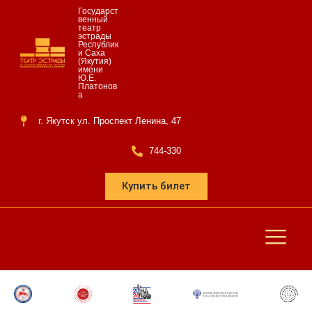
Государст
венный
театр
эстрады
Республик
и Саха
(Якутия)
имени
Ю.Е.
Платонов
а
г. Якутск ул. Проспект Ленина, 47
744-330
Купить билет