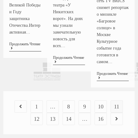
сеть TV BRICS
театра «У
Великой Победы
снимет репортаж
Никитских
и Году
о мюзикле
ворот». На днях
защитника
«Багровое
мы узнали
Отечества.Интер
солнце» в
замечательную
активная…
Москве
новость для
Культурное
Продолжить Чтение
всех…
событие года
готовится в
Продолжить Чтение
самом…
Продолжить Чтение
1
…
8
9
10
11
12
13
14
…
16