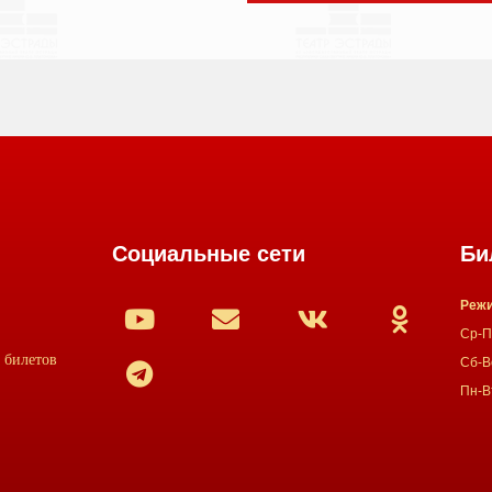
Социальные сети
Би
Режи
Ср-Пт
 билетов
Сб-Вс
Пн-В