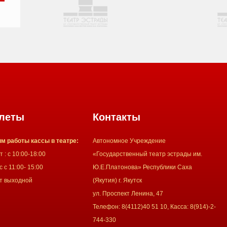
леты
Контакты
м работы кассы в театре:
Автономное Учреждение
 : с 10:00-18:00
«Государственный театр эстрады им.
 с 11:00- 15:00
Ю.Е.Платонова» Республики Саха
т выходной
(Якутия) г. Якутск
ул. Проспект Ленина, 47
Телефон: 8(4112)40 51 10, Касса: 8(914)-2-
744-330