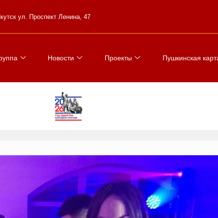
 Якутск ул. Проспект Ленина, 47
руппа
Новости
Проекты
Пушкинская карт