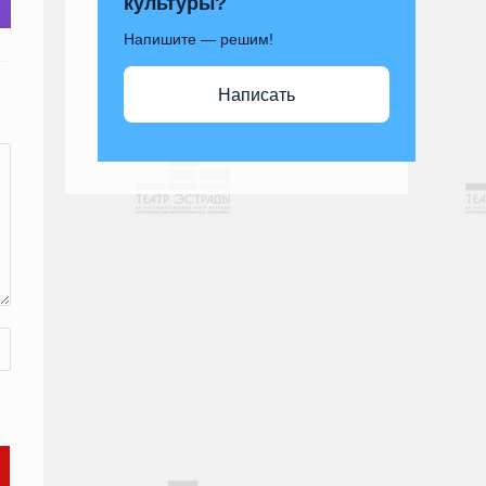
культуры?
Напишите — решим!
Написать