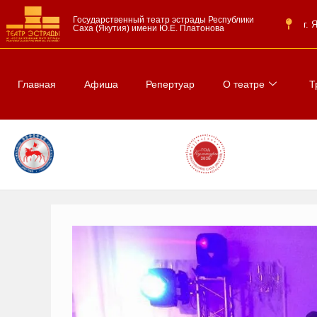
Государственный театр эстрады Республики
г.
Саха (Якутия) имени Ю.Е. Платонова
Главная
Афиша
Репертуар
О театре
Т