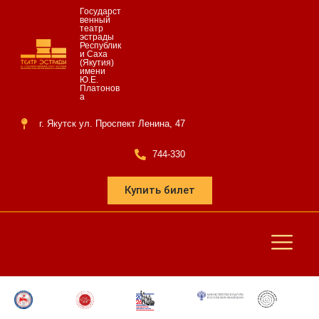
Государст
венный
театр
эстрады
Республик
и Саха
(Якутия)
имени
Ю.Е.
Платонов
а
г. Якутск ул. Проспект Ленина, 47
744-330
Купить билет