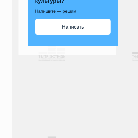
культуры?
Напишите — решим!
Написать