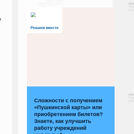
м
Решаем вместе
Сложности с получением
«Пушкинской карты» или
приобретением билетов?
Знаете, как улучшить
работу учреждений