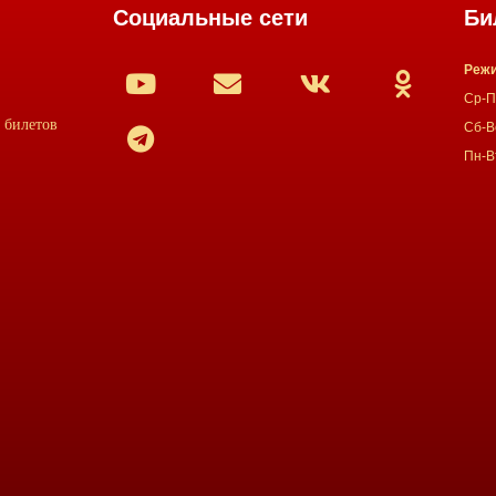
Социальные сети
Би
Режи
Ср-Пт
 билетов
Сб-Вс
Пн-В