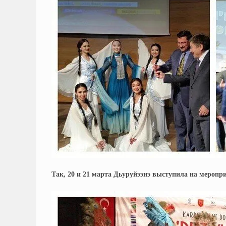
Так, 20 и 21 марта Дьуруйээнэ выступила на меропр