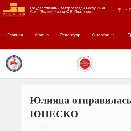
Государственный театр эстрады Республики
г.
Саха (Якутия) имени Ю.Е. Платонова
Главная
Афиша
Репертуар
О театре
Т
Юлияна отправилась
ЮНЕСКО