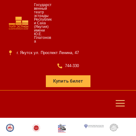
Государст
венный
театр
эстрады
Республик
и Саха
(Якутия)
имени
Ю.Е.
Платонов
а
г. Якутск ул. Проспект Ленина, 47
744-330
Купить билет