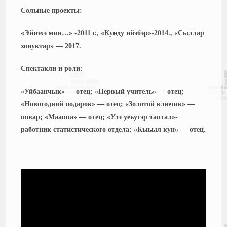
Сольные проекты:
«Эйиэхэ мин…» -2011 г., «Кунду ийэбэр»-2014., «Сыллар
хонуктар» — 2017.
Спектакли и роли:
«Уйбаанчык» — отец; «Первый учитель» — отец;
«Новогодний подарок» — отец; «Золотой ключик» —
повар; «Мааппа» — отец; «Улэ уеьугэр таптал»-
работник статистического отдела; «Кыьыл кун» — отец.