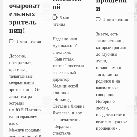
прощени
очароват
ой
и
ельных
6 мин.
1 мин чтения
зритель
чтения
ниц!
Знаете, есть
Недавно наш
такие истории,
1 мин чтения
музыкальный
которые трогают
спектакль
до глубины
Дорогие,
"Кынаттаах
души,
прекрасные,
таптал" посетила
независимо от
красивые,
генеральный
того, где ты
талантливые,
директор
родился и на
мудрые наши
Медицинской
каком языке
зрительницы!От
клиники
говоришь.
лица театра
"Яннамед"
История о
эстрады
Светлана Яновна
любви,
им.Ю.Е.Платоно
Яковлева, и вот
предательстве и
ва поздравляем
ее впечатления:
великом чувстве
вас с
"Вердикт:
прощения -…
Международным
спектакль
женским днем! 8