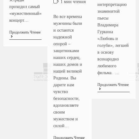
1 мин чтения
интерпретацию
проходил самый
знаменитой
«мужественный»
Во все времена
пьесы
концерт…
мужчины были
Владимира
и остаются
Гуркина
Продолжить Чтение
надежной
«Любовь и
опорой –
голуби», легшей
защитниками
в основу
наших сердец,
всенародно
наших домов и
любимого
нашей великой
фильма. …
Родины. Вы
Продолжить Чтение
дарите нам
чувство
безопасности,
вдохновляете
своим
мужеством и
силой…
Продолжить Чтение