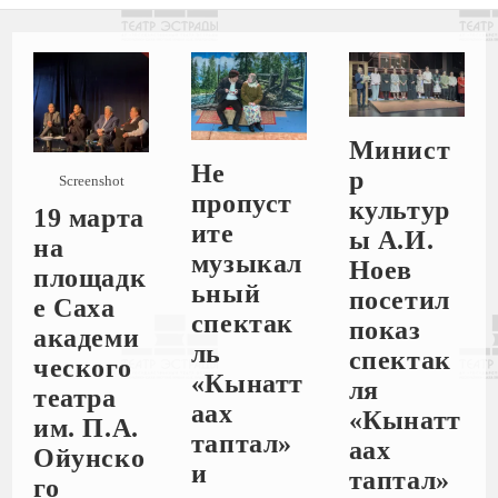
Минист
Не
р
Screenshot
пропуст
культур
19 марта
ите
ы А.И.
на
музыкал
Ноев
площадк
ьный
посетил
е Саха
спектак
показ
академи
ль
спектак
ческого
«Кынатт
ля
театра
аах
«Кынатт
им. П.А.
таптал»
аах
Ойунско
и
таптал»
го