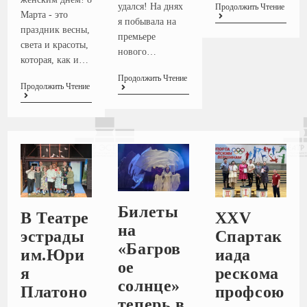
удался! На днях
Продолжить Чтение
Марта - это
я побывала на
праздник весны,
премьере
света и красоты,
нового…
которая, как и…
Продолжить Чтение
Продолжить Чтение
Билеты
В Театре
XXV
на
эстрады
Спартак
«Багров
им.Юри
иада
ое
я
рескома
солнце»
Платоно
профсою
теперь в