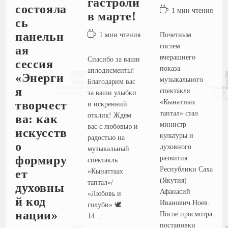
гастроли
состояла
1 мин чтения
в марте!
сь
панельн
1 мин чтения
Почетным
гостем
ая
вчерашнего
Спасибо за ваши
сессия
показа
аплодисменты!
«Энерги
музыкального
Благодарим вас
я
спектакля
за ваши улыбки
«Кынаттаах
творчест
и искренний
таптал» стал
отклик! Ждём
ва: как
министр
вас с любовью и
искусств
культуры и
радостью на
о
духовного
музыкальный
формиру
развития
спектакль
Республики Саха
«Кынаттаах
ет
(Якутия)
таптал»/
духовны
Афанасий
«Любовь и
й код
Иванович Ноев.
голуби» 🕊️
нации»
После просмотра
14…
постановки