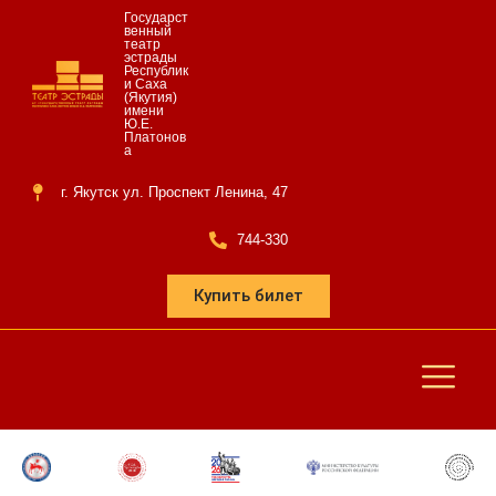
Государст
венный
театр
эстрады
Республик
и Саха
(Якутия)
имени
Ю.Е.
Платонов
а
г. Якутск ул. Проспект Ленина, 47
744-330
Купить билет