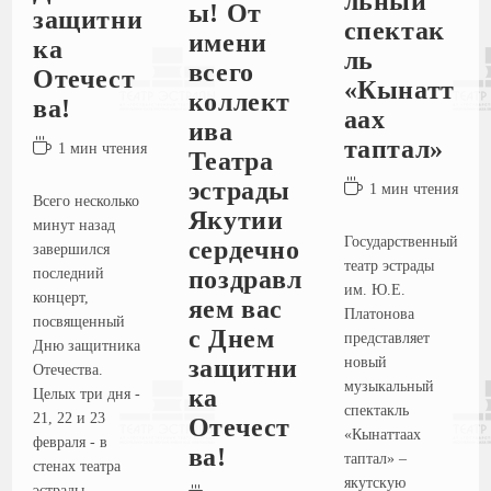
льный
ы! От
защитни
спектак
имени
ка
ль
всего
Отечест
«Кынатт
коллект
ва!
аах
ива
таптал»
1 мин чтения
Театра
эстрады
1 мин чтения
Всего несколько
Якутии
минут назад
Государственный
сердечно
завершился
театр эстрады
последний
поздравл
им. Ю.Е.
концерт,
яем вас
Платонова
посвященный
с Днем
представляет
Дню защитника
новый
защитни
Отечества.
музыкальный
ка
Целых три дня -
спектакль
21, 22 и 23
Отечест
«Кынаттаах
февраля - в
ва!
таптал» –
стенах театра
якутскую
эстрады