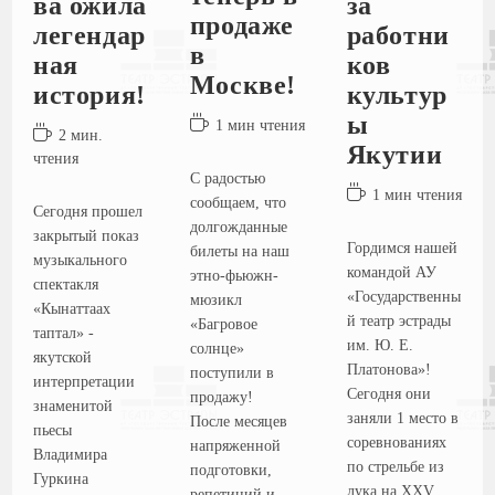
ва ожила
за
продаже
легендар
работни
в
ная
ков
Москве!
история!
культур
ы
1 мин чтения
2 мин.
Якутии
чтения
С радостью
1 мин чтения
сообщаем, что
Сегодня прошел
долгожданные
закрытый показ
Гордимся нашей
билеты на наш
музыкального
командой АУ
этно-фьюжн-
спектакля
«Государственны
мюзикл
«Кынаттаах
й театр эстрады
«Багровое
таптал» -
им. Ю. Е.
солнце»
якутской
Платонова»!
поступили в
интерпретации
Сегодня они
продажу!
знаменитой
заняли 1 место в
После месяцев
пьесы
соревнованиях
напряженной
Владимира
по стрельбе из
подготовки,
Гуркина
лука на XXV
репетиций и