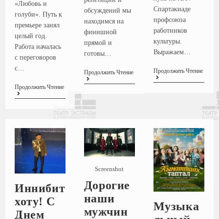
«Любовь и
Спартакиаде
обсуждений мы
голуби». Путь к
профсоюза
находимся на
премьере занял
работников
финишной
целый год.
культуры.
прямой и
Работа началась
Выражаем…
готовы…
с переговоров
с…
Продолжить Чтение
Продолжить Чтение
Продолжить Чтение
Screenshot
Дорогие
Иннибит
наши
хоту! С
Музыка
мужчин
Днем