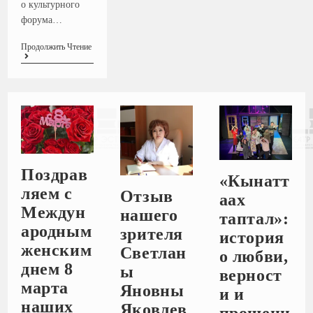
о культурного
форума…
Продолжить Чтение
Поздрав
«Кынатт
ляем с
Отзыв
аах
Междун
нашего
таптал»:
ародным
зрителя
история
женским
Светлан
о любви,
днем 8
ы
верност
марта
Яновны
и и
наших
Яковлев