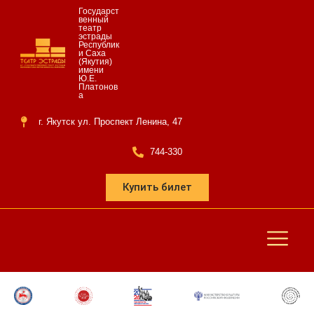
Государст
венный
театр
эстрады
Республик
и Саха
(Якутия)
имени
Ю.Е.
Платонов
а
г. Якутск ул. Проспект Ленина, 47
744-330
Купить билет