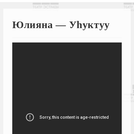
Юлияна — Уhуктуу