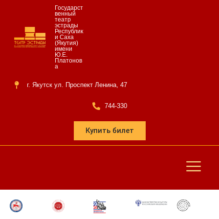
Государст
венный
театр
эстрады
Республик
и Саха
(Якутия)
имени
Ю.Е.
Платонов
а
г. Якутск ул. Проспект Ленина, 47
744-330
Купить билет