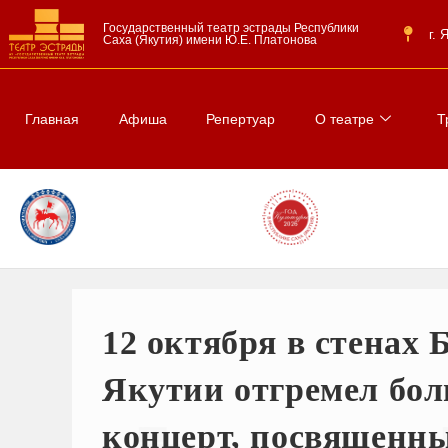
Государственный театр эстрады Республики
г.
Саха (Якутия) имени Ю.Е. Платонова
Главная
Афиша
Репертуар
О театре
Т
12 октября в стенах
Якутии отгремел бо
концерт, посвященны