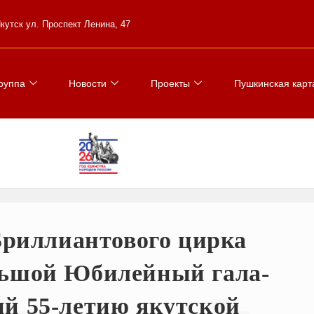
 Якутск ул. Проспект Ленина, 47
руппа
Новости
Проекты
Пушкинская карт
 Бриллиантового цирка
льшой Юбилейный гала-
й 55-летию якутской