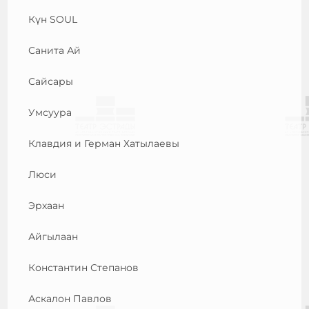
Күн SOUL
Санита Ай
Сайсары
Умсуура
Клавдия и Герман Хатылаевы
Люси
Эрхаан
Айгылаан
Константин Степанов
Аскалон Павлов