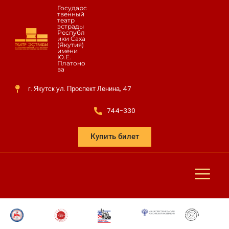
Государс
твенный
театр
эстрады
Республ
ики Саха
(Якутия)
имени
Ю.Е.
Платоно
ва
г. Якутск ул. Проспект Ленина, 47
744-330
Купить билет