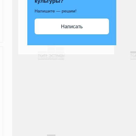
культуры?
Напишите — решим!
Написать