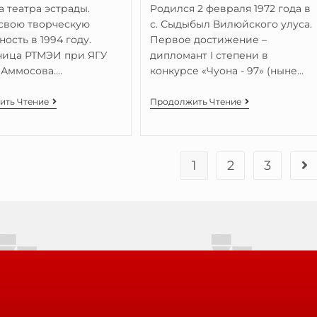
а театра эстрады.
Родился 2 февраля 1972 года в
свою творческую
с. Сыдыбыл Вилюйского улуса.
ность в 1994 году.
Первое достижение –
ница РТМЭИ при ЯГУ
дипломант I степени в
. Аммосова.…
конкурсе «Чуона - 97» (ныне…
ить Чтение
Продолжить Чтение
1
2
3