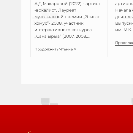
А.Д Макаровой (2022) - артист
артистк
-вокалист. Лауреат
Начала 
музыкальной премии ,,Этигэн
деятель
хомус”- 2008, участник
Выпуск
интерактивного конкурса
им. М.К
,,Сана ырыа” (2007, 2008,…
Продолж
Продолжить Чтение