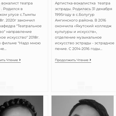
- вокалист театра
Артистка-вокалистка театра
 . Родился в
эстрады. Родилась 31 декабря
ом улусе с.Тымпы
1995году в с.Болугур
98г. 2020г закончил
Амгинского района. В 2016
афедра "Театральное
окончила «Якутский колледж
во" направление
культуры и искусств»,
кое искусство" 2018г.
отделение музыкальное
в фильме "Надо мною
искусство эстрады - эстрадное
не…
пение. С 2014-2016 годы…
ить Чтение
Продолжить Чтение