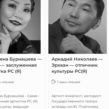
ена Бурнашева —
Аркадий Николаев —
 — заслуженная
Эрхаан — отличник
ка РС (Я)
культуры РС(Я)
н чтения
1 мин чтения
а Бурнашева - Сахая -
Артист-вокалист, мелодист
нная артистка РС (Я)
Государственного театра
сцены, ведущая
эстрады им.Ю. Платонова.