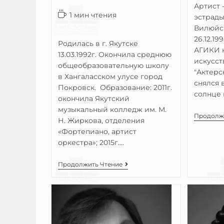
Артист 
1 мин чтения
эстрады
Вилюйск
26.12.19
Родилась в г. Якутске
АГИКИ к
13.03.1992г. Окончила среднюю
искусст
общеобразовательную школу
"Актерс
в Хангаласском улусе город
снялся 
Покровск. Образование: 2011г.
солнце 
окончила Якутский
музыкальный колледж им. М.
Продолж
Н. Жиркова, отделения
«Фортепиано, артист
оркестра»; 2015г.…
Продолжить Чтение