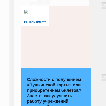
Решаем вместе
Сложности с получением
«Пушкинской карты» или
приобретением билетов?
Знаете, как улучшить
работу учреждений