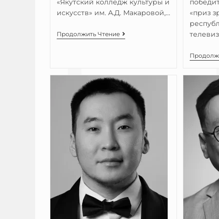
«Якутский колледж культуры и
победи
искусств» им. А.Д. Макаровой,…
«приз з
республ
телевиз
Продолжить Чтение
Продолж