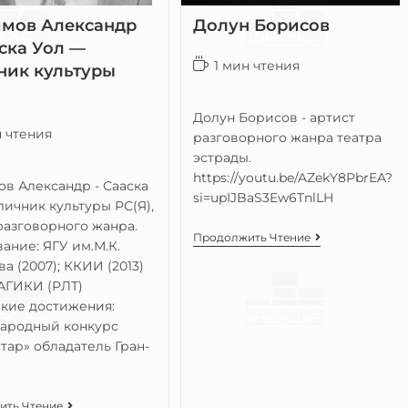
мов Александр
Долун Борисов
ска Уол —
1 мин чтения
ник культуры
Долун Борисов - артист
н чтения
разговорного жанра театра
эстрады.
https://youtu.be/AZekY8PbrEA?
в Александр - Сааска
si=upIJBaS3Ew6TnlLH
тличник культуры РС(Я),
разговорного жанра.
Продолжить Чтение
ание: ЯГУ им.М.К.
а (2007); ККИИ (2013)
 АГИКИ (РЛТ)
кие достижения:
ародный конкурс
тар» обладатель Гран-
ить Чтение