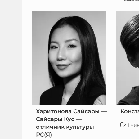
Харитонова Сайсары —
Конст
Сайсары Куо —
1 ми
отличник культуры
РС(Я)