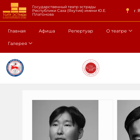
Государственный театр эстрады
г. 
Республики Саха (Якутия) имени Ю.Е.
Платонова
Главная
Афиша
Репертуар
О театре
Галерея