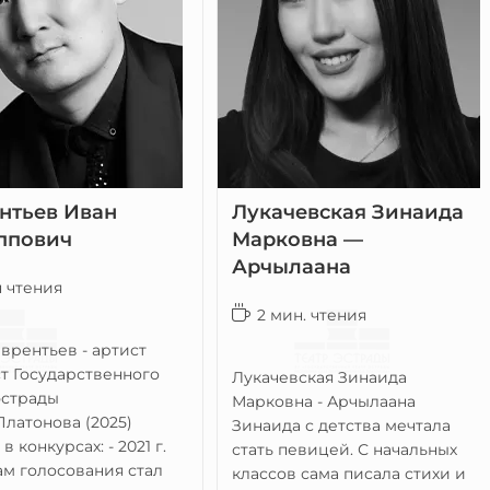
нтьев Иван
Лукачевская Зинаида
ппович
Марковна —
Арчылаана
н чтения
2 мин. чтения
врентьев - артист
т Государственного
Лукачевская Зинаида
эстрады
Марковна - Арчылаана
Платонова (2025)
Зинаида с детства мечтала
в конкурсах: - 2021 г.
стать певицей. С начальных
ам голосования стал
классов сама писала стихи и