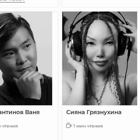
антинов Ваня
Сияна Грязнухина
н чтения
1 мин чтения