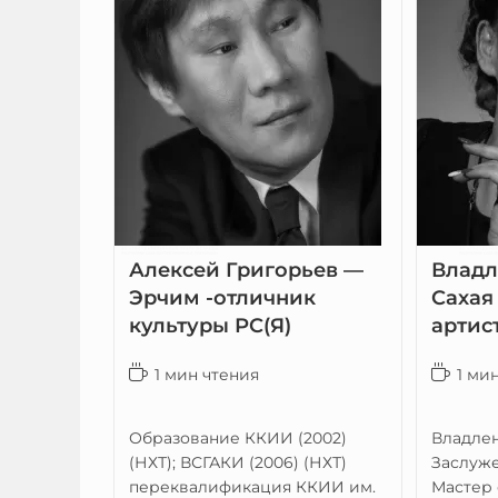
Алексей Григорьев —
Владл
Эрчим -отличник
Сахая
культуры РС(Я)
артист
1 мин чтения
1 ми
Образование ККИИ (2002)
Владлен
(НХТ); ВСГАКИ (2006) (НХТ)
Заслуже
переквалификация ККИИ им.
Мастер 