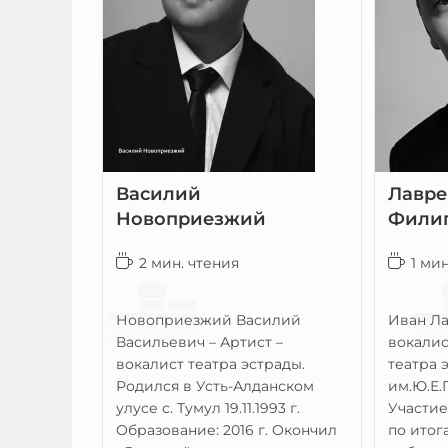
Василий
Лавре
Новоприезжий
Фили
2 мин. чтения
1 ми
Новоприезжий Василий
Иван Ла
Васильевич – Артист –
вокалис
вокалист театра эстрады.
театра 
Родился в Усть-Алданском
им.Ю.Е.
улусе с. Тумул 19.11.1993 г.
Участие 
Образование: 2016 г. Окончил
по итог