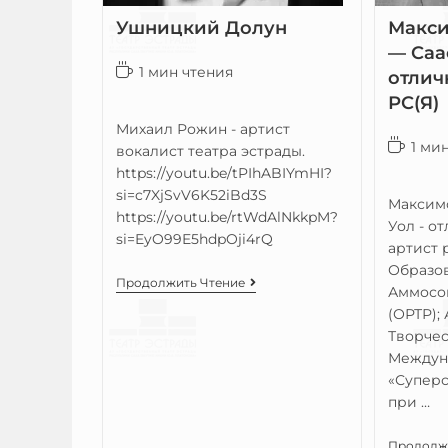
Ушницкий Долун
Макси
— Саа
1 мин чтения
отлич
РС(Я)
Михаил Рожин - артист
1 ми
вокалист театра эстрады.
https://youtu.be/tPIhABIYmHI?
si=c7XjSvV6K52iBd3S
Максимо
https://youtu.be/rtWdAlNkkpM?
Уол - о
si=EyO99E5hdpOji4rQ
артист 
Образов
Продолжить Чтение
Аммосов
(ОРТР);
Творчес
Междун
«Суперс
при …
Продолж