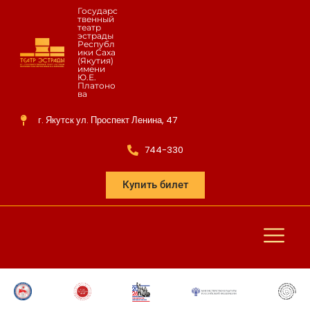
Государс
твенный
театр
эстрады
Республ
ики Саха
(Якутия)
имени
Ю.Е.
Платоно
ва
г. Якутск ул. Проспект Ленина, 47
744-330
Купить билет