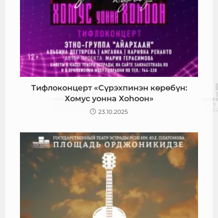
Тифлоконцерт «Сүрэхпинэн көрөбүн:
Хомус уонна Хоһоон»
23.10.2025