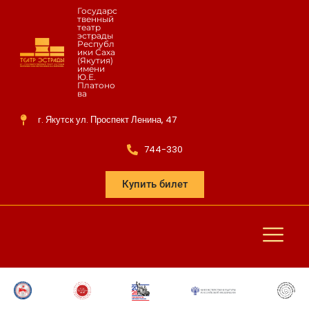
Государс
твенный
театр
эстрады
Республ
ики Саха
(Якутия)
имени
Ю.Е.
Платоно
ва
г. Якутск ул. Проспект Ленина, 47
744-330
Купить билет