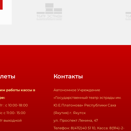
леты
Контакты
им работы кассы в
Автономное Учреждение
ре:
«Государственный театр эстрады им.
т : с 10:00-18:00
Ю.Е.Платонова» Республики Саха
с с 11:00- 15:00
(Якутия) г. Якутск
Вт выходной
ул. Проспект Ленина, 47
Телефон: 8(4112)40 51 10, Касса: 8(914)-2-