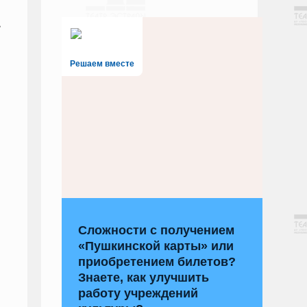
,
Решаем вместе
Сложности с получением
«Пушкинской карты» или
приобретением билетов?
Знаете, как улучшить
работу учреждений