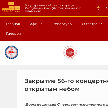
Государственный театр эстрады
г. 
Республики Саха (Якутия) имени Ю.Е.
Платонова
Главная
Афиша
Репертуар
О театре
Галерея
Закрытие 56-го концертн
открытым небом
Дорогие друзья! С чувством исполненного 