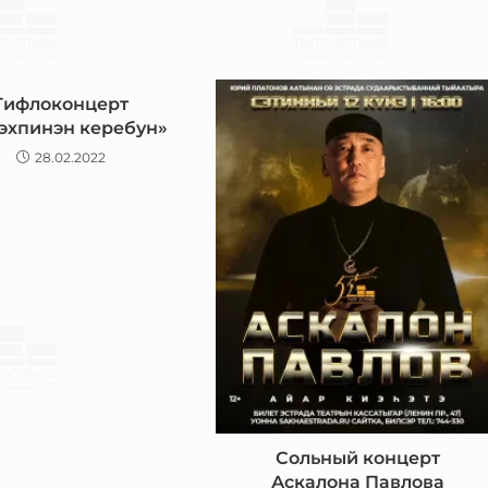
Тифлоконцерт
эхпинэн керебун»
28.02.2022
Сольный концерт
Аскалона Павлова