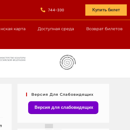
744-330
Купить билет
нская карта
Доступная среда
Возврат билетов
Версия Для Слабовидящих
Версия для слабовидящих
л