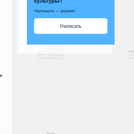
культуры?
Напишите — решим!
Написать
к