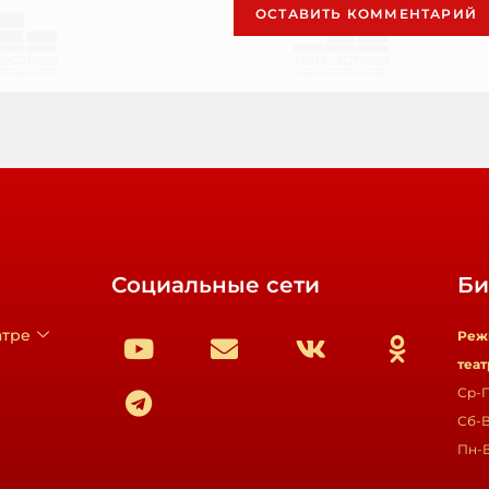
Социальные сети
Би
атре
Реж
теат
Ср-П
Сб-В
Пн-