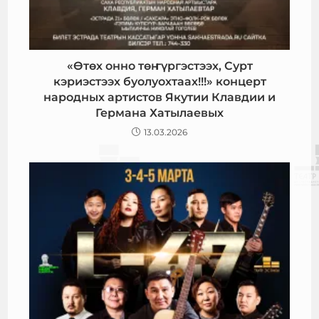
«Өтөх онно төҥүргэстээх, Сурт
кэриэстээх буолуохтаах!!!» концерт
народных артистов Якутии Клавдии и
Германа Хатылаевых
13.03.2026