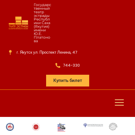
Государс
твенный
театр
эстрады
Республ
ики Саха
(Якутия)
имени
Ю.Е.
Платоно
ва
г. Якутск ул. Проспект Ленина, 47
744-330
Купить билет