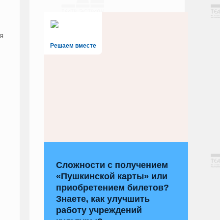
я
Решаем вместе
Сложности с получением
«Пушкинской карты» или
приобретением билетов?
Знаете, как улучшить
работу учреждений