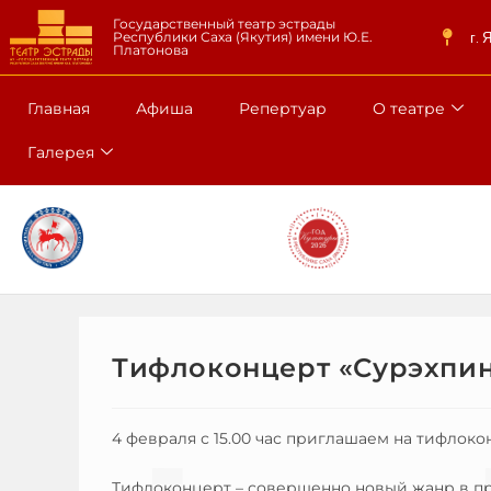
Государственный театр эстрады
г. 
Республики Саха (Якутия) имени Ю.Е.
Платонова
Главная
Афиша
Репертуар
О театре
Галерея
Тифлоконцерт «Сурэхпин
4 февраля с 15.00 час приглашаем на тифлок
Тифлоконцерт – совершенно новый жанр в при