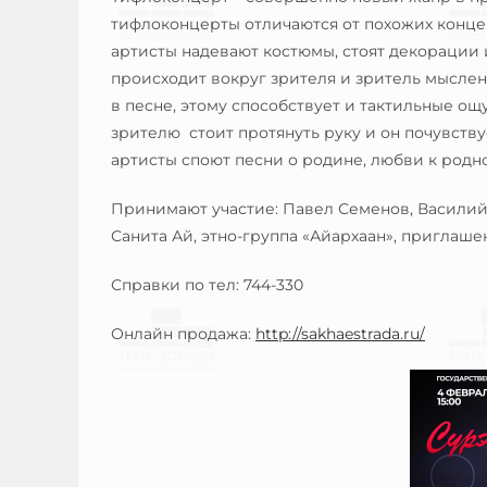
тифлоконцерты отличаются от похожих концерт
артисты надевают костюмы, стоят декорации 
происходит вокруг зрителя и зритель мысленн
в песне, этому способствует и тактильные о
зрителю стоит протянуть руку и он почувствуе
артисты споют песни о родине, любви к родно
Принимают участие: Павел Семенов, Василий
Санита Ай, этно-группа «Айархаан», пригла
Справки по тел: 744-330
Онлайн продажа:
http://sakhaestrada.ru/