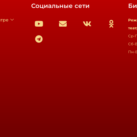
Социальные сети
Би
атре
Реж
теат
Ср-П
Сб-В
Пн-