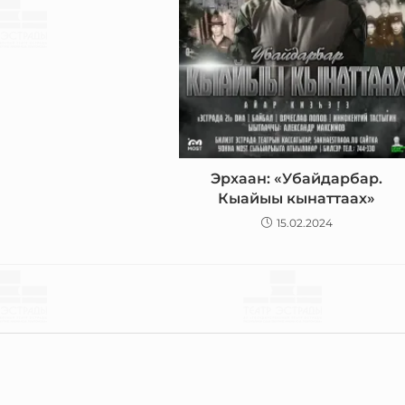
Эрхаан: «Убайдарбар.
Кыайыы кынаттаах»
15.02.2024