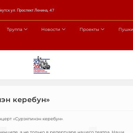
Якутск ул. Проспект Ленина, 47
Труппа
Новости
Проекты
Пушки
эн керебун»
онцерт «Сурэхпинэн керебун»
нципе, а не только в репертуаре нашего театра. Наши