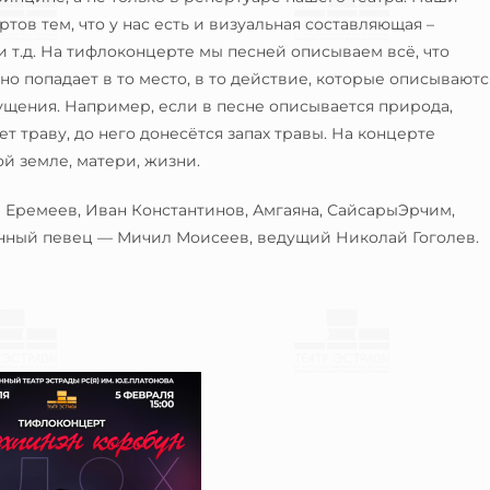
ов тем, что у нас есть и визуальная составляющая –
и т.д. На тифлоконцерте мы песней описываем всё, что
о попадает в то место, в то действие, которые описываютс
щущения. Например, если в песне описывается природа,
т траву, до него донесётся запах травы. На концерте
й земле, матери, жизни.
 Еремеев, Иван Константинов, Амгаяна, СайсарыЭрчим,
шенный певец — Мичил Моисеев, ведущий Николай Гоголев.