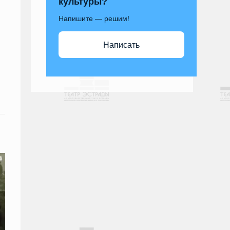
культуры?
Напишите — решим!
Написать