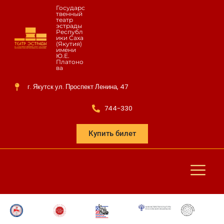
Государс
твенный
театр
эстрады
Республ
ики Саха
(Якутия)
имени
Ю.Е.
Платоно
ва
г. Якутск ул. Проспект Ленина, 47
744-330
Купить билет