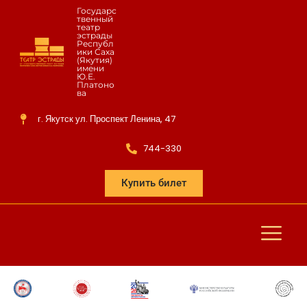
Государс
твенный
театр
эстрады
Республ
ики Саха
(Якутия)
имени
Ю.Е.
Платоно
ва
г. Якутск ул. Проспект Ленина, 47
744-330
Купить билет