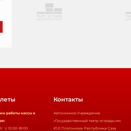
леты
Контакты
им работы кассы в
Автономное Учреждение
ре:
«Государственный театр эстрады им.
т : с 10:00-18:00
Ю.Е.Платонова» Республики Саха