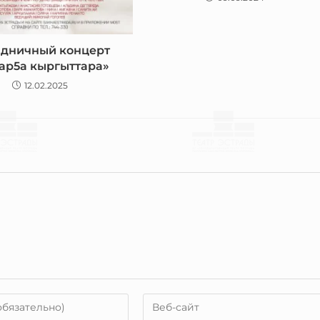
дничный концерт
ар5а кыргыттара»
12.02.2025