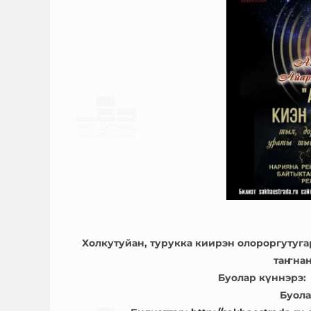
Холкутуйан, турукка киирэн олороргутуга
таҥнан
Буолар күннэрэ: 
Буола