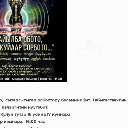
р, сытаргытыгар олбохтору бэлэмниибит. Табыгастаахтык
 кэлэргитин күүтэбит.
Кулун тутар 16 уонна 17 күннэрэ
р кэмнэрэ: 16.00 час