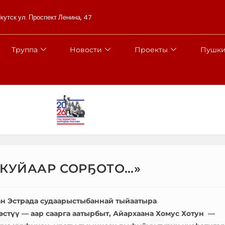
Якутск ул. Проспект Ленина, 47
Труппа
Новости
Проекты
Пушки
 КУЙААР СОРҔОТО…»
н Эстрада судаарыстыбаннай тыйаатыра
көстүү — аар саарга аатырбыт, Айархаана Хомус Хотун —