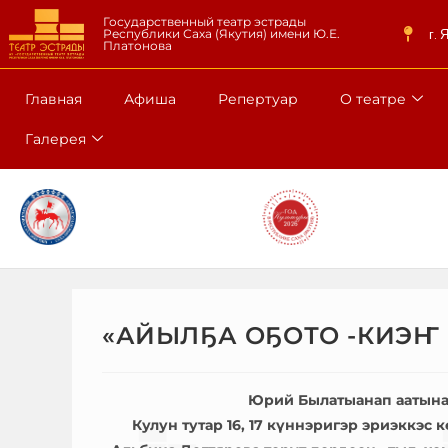
Государственный театр эстрады
г. 
Республики Саха (Якутия) имени Ю.Е.
Платонова
Главная
Афиша
Репертуар
О театре
Галерея
«АЙЫЛҔА ОҔОТО -КИЭҤ
Юрий Былатыанап аатына
Кулун тутар 16, 17 күннэригэр эриэккэс 