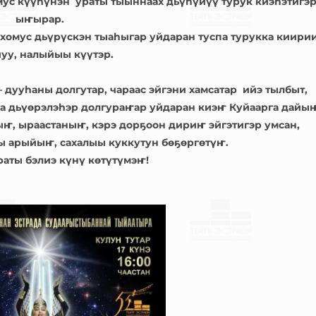
омус күүһүнэн ураты тыыннаах дьүһүйүү турук киэһэтигэ
ыҥырар.
 хомус дьүрүскэн тыаһыгар уйдаран туспа турукка киирии
уу, налыйыы күүтэр.
 дууһаны долгутар, чараас эйгэни хамсатар ийэ тылбыт,
ара дьүөрэлэһэр долгураҥар уйдаран киэҥ Куйаарга дайыҥ
ыҥ, ыраастаныҥ, кэрэ дорҕоон дириҥ эйгэтигэр умсан,
ры арыйыҥ, сахалыы куккутун бөҕөргөтүҥ.
раты бэлиэ күнү көтүтүмэҥ!