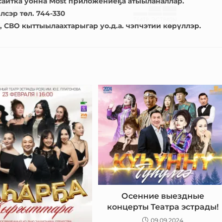
айтка уонна Most приложениеҕа атыыланаллар.
лсэр төл. 744-330
, СВО кыттыылаахтарыгар уо.д.а. чэпчэтии көрүллэр.
Осенние выездные
концерты Театра эстрады!
09.09.2024