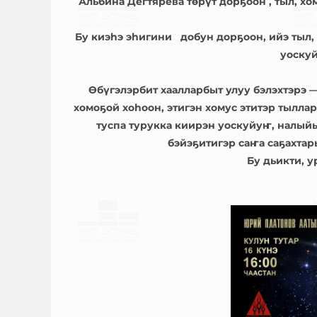
Альбина Дегтярева төрүт дорҕоон , тыл, х
Бу киэһэ эһигини добун дорҕоон, ийэ тыл,
уоскуй
Өбүгэлэрбит хаалларбыт улуу бэлэхтэрэ —
хомоҕой хоһоон, этигэн хомус этитэр тылл
туспа турукка киирэн уоскуйуҥ, налый
бэйэҕитигэр саҥа саҕахта
Бу дьикти, у