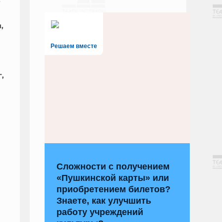
р
,
Решаем вместе
,
Сложности с получением
«Пушкинской карты» или
приобретением билетов?
Знаете, как улучшить
работу учреждений