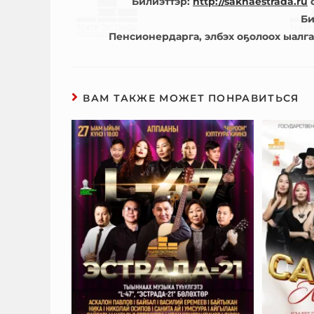
Билиэттэр:
http://sakhaestrada.ru
с
Би
Пенсионердарга, элбэх оҕолоох ыалга
ВАМ ТАКЖЕ МОЖЕТ ПОНРАВИТЬСЯ