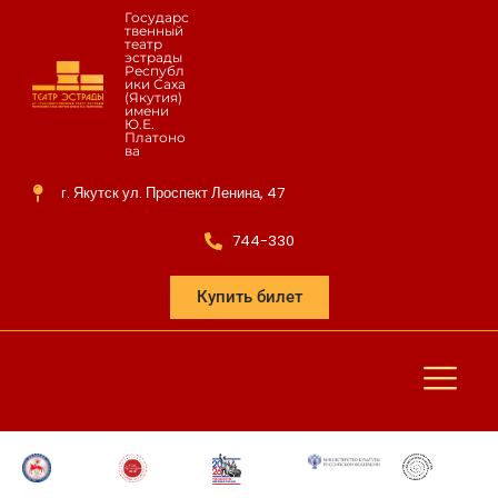
Государс
твенный
театр
эстрады
Республ
ики Саха
(Якутия)
имени
Ю.Е.
Платоно
ва
г. Якутск ул. Проспект Ленина, 47
744-330
Купить билет