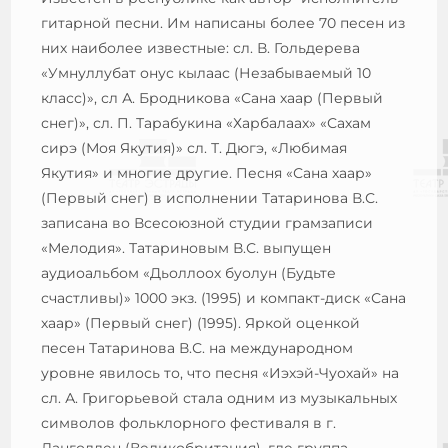
гитарной песни. Им написаны более 70 песен из
них наиболее известные: сл. В. Гольдерева
«Умнуллубат онус кылаас (Незабываемый 10
класс)», сл А. Бродникова «Сана хаар (Первый
снег)», сл. П. Тарабукина «Харбалаах» «Сахам
сирэ (Моя Якутия)» сл. Т. Дюгэ, «Любимая
Якутия» и многие другие. Песня «Сана хаар»
(Первый снег) в исполнении Татаринова В.С.
записана во Всесоюзной студии грамзаписи
«Мелодия». Татариновым В.С. выпущен
аудиоальбом «Дьоллоох буолун (Будьте
счастливы)» 1000 экз. (1995) и компакт-диск «Сана
хаар» (Первый снег) (1995). Яркой оценкой
песен Татаринова В.С. на международном
уровне явилось то, что песня «Иэхэй-Чуохай» на
сл. А. Григорьевой стала одним из музыкальных
символов фольклорного фестиваля в г.
Ланголлен (Великобритания), где группа