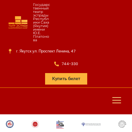
Государс
твенный
театр
эстрады
Республ
ики Саха
(Якутия)
имени
Ю.Е.
Платоно
ва
г. Якутск ул. Проспект Ленина, 47
744-330
Купить билет