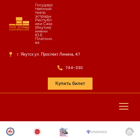
Государс
твенный
театр
эстрады
Республ
ики Саха
(Якутия)
имени
Ю.Е.
Платоно
ва
г. Якутск ул. Проспект Ленина, 47
744-330
Купить билет