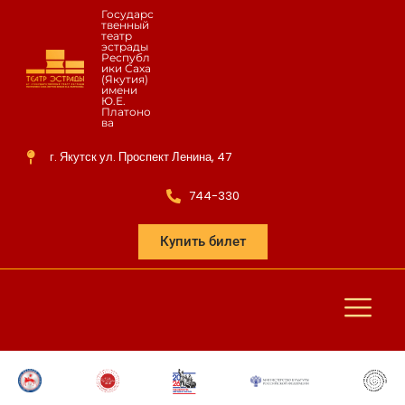
Государс
твенный
театр
эстрады
Республ
ики Саха
(Якутия)
имени
Ю.Е.
Платоно
ва
г. Якутск ул. Проспект Ленина, 47
744-330
Купить билет