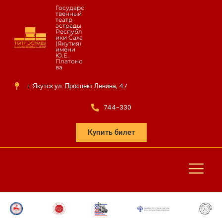
Государс
твенный
театр
эстрады
Республ
ики Саха
(Якутия)
имени
Ю.Е.
Платоно
ва
г. Якутск ул. Проспект Ленина, 47
744-330
Купить билет