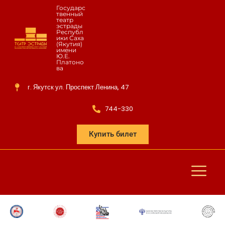
Государс
твенный
театр
эстрады
Республ
ики Саха
(Якутия)
имени
Ю.Е.
Платоно
ва
г. Якутск ул. Проспект Ленина, 47
744-330
Купить билет