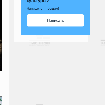
культуры?
Напишите — решим!
Написать