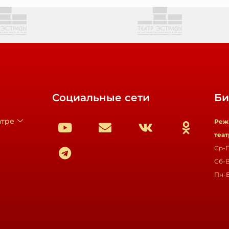
Социальные сети
Би
атре
Реж
теат
Ср-П
Сб-В
Пн-