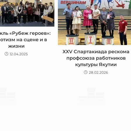
кль «Рубеж героев»:
отизм на сцене и в
жизни
XXV Спартакиада рескома
12.04.2025
профсоюза работников
культуры Якутии
28.02.2026