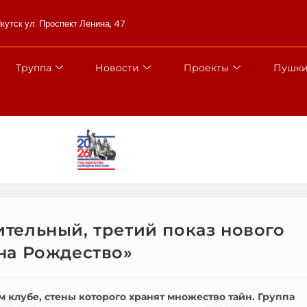
Якутск ул. Проспект Ленина, 47
Труппа
Новости
Проекты
Пушки
тельный, третий показ нового
на Рождество»
м клубе, стены которого хранят множество тайн. Группа