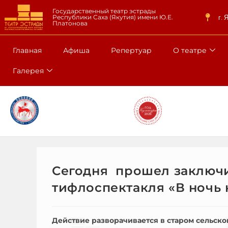
Государственный театр эстрады
г. 
Республики Саха (Якутия) имени Ю.Е.
Платонова
Главная
Афиша
Репертуар
О театре
Галерея
Сегодня прошел заключи
тифлоспектакля «В ночь 
Действие разворачивается в старом сельско