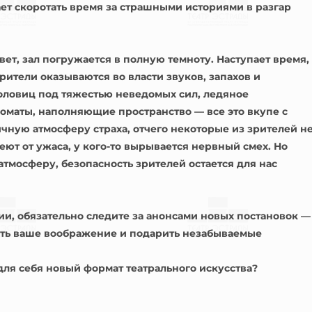
ет скоротать время за страшными историями в разгар
свет, зал погружается в полную темноту. Наступает время,
зрители оказываются во власти звуков, запахов и
ловиц под тяжестью неведомых сил, ледяное
маты, наполняющие пространство — все это вкупе с
ичную атмосферу страха, отчего некоторые из зрителей н
т от ужаса, у кого-то вырывается нервный смех. Но
атмосферу, безопасность зрителей остается для нас
и, обязательно следите за анонсами новых постановок —
тить ваше воображение и подарить незабываемые
 для себя новый формат театрального искусства?