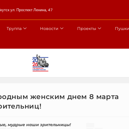
Якутск ул. Проспект Ленина, 47
Труппа
Новости
Проекты
Пушки
родным женским днем 8 марта
рительниц!
вые, мудрые наши зрительницы!