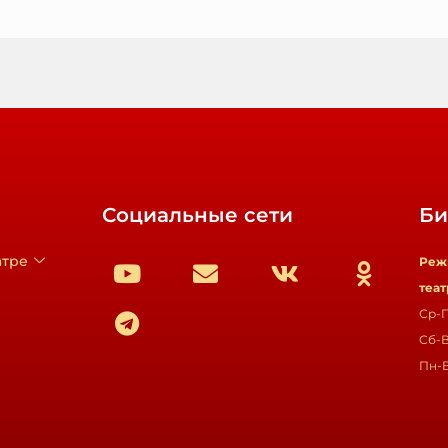
Социальные сети
Би
атре
Реж
теат
Ср-П
Сб-В
Пн-