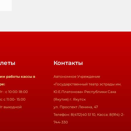
леты
Контакты
им работы кассы в
Автономное Учреждение
ре:
«Государственный театр эстрады им.
т : с 10:00-18:00
Ю.Е.Платонова» Республики Саха
с с 11:00- 15:00
(Якутия) г. Якутск
Вт выходной
ул. Проспект Ленина, 47
Телефон: 8(4112)40 51 10, Касса: 8(914)-2-
744-330