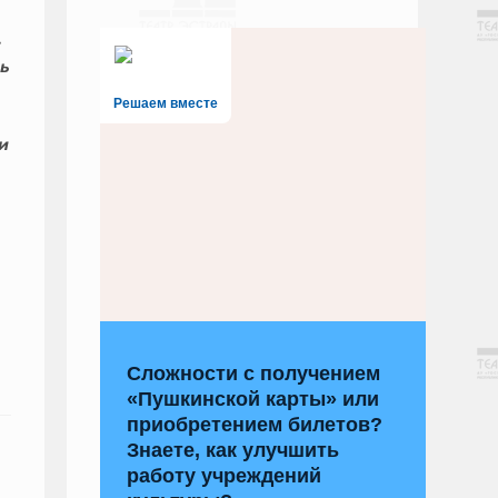
.
ь
Решаем вместе
и
Сложности с получением
«Пушкинской карты» или
приобретением билетов?
Знаете, как улучшить
работу учреждений