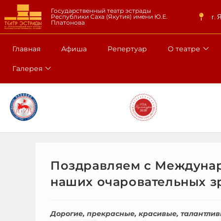
Государственный театр эстрады
г. 
Республики Саха (Якутия) имени Ю.Е.
Платонова
Главная
Афиша
Репертуар
О театре
Галерея
Поздравляем с Междуна
наших очаровательных з
Дорогие, прекрасные, красивые, талантли