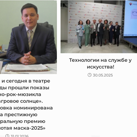
Технологии на службе у
искусства!
30.05.2025
 и сегодня в театре
ады прошли показы
но-рок-мюзикла
гровое солнце».
новка номинирована
а престижную
тральную премию
лотая маска-2025»
31.01.2026