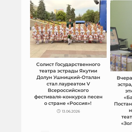
Солист Государственного
театра эстрады Якутии
Долун Ушницкий-Оталан
Вчера
стал лауреатом V
эстр
Всероссийского
эт
фестиваля-конкурса песен
«Ба
о стране «Россия»!
Поста
н
13.06.2026
теа
«Зо