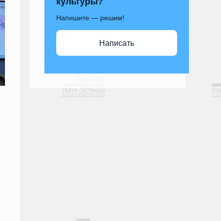
культуры?
Напишите — решим!
Написать