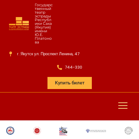
Государс
твенный
театр
эстрады
Республ
ики Саха
(Якутия)
имени
Ю.Е.
Платоно
ва
г. Якутск ул. Проспект Ленина, 47
744-330
Купить билет