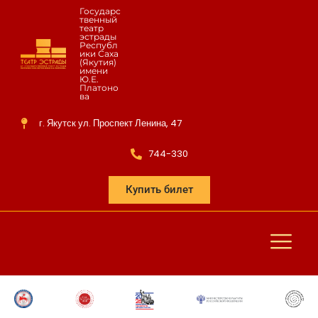
Государс
твенный
театр
эстрады
Республ
ики Саха
(Якутия)
имени
Ю.Е.
Платоно
ва
г. Якутск ул. Проспект Ленина, 47
744-330
Купить билет